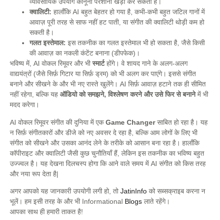
व्यावसायिक उपयोग कानूनी परेशानी खड़ी कर सकता है।
क्वालिटी:
हालाँकि AI बहुत बेहतर हो गया है, कभी-कभी बहुत जटिल गानों में
आवाज़ पूरी तरह से साफ नहीं हट पाती, या संगीत की क्वालिटी थोड़ी कम हो
सकती है।
गलत इस्तेमाल:
इस तकनीक का गलत इस्तेमाल भी हो सकता है, जैसे किसी
की आवाज़ का नकली कंटेंट बनाना (डीपफेक)।
भविष्य में, AI वोकल रिमूवर और भी
स्मार्ट
होंगे। वे शायद गाने के अलग-अलग
वाद्ययंत्रों (जैसे सिर्फ़ गिटार या सिर्फ़ ड्रम) को भी अलग कर पाएंगे। इससे संगीत
बनाने और सीखने के और भी नए रास्ते खुलेंगे। AI सिर्फ़ आवाज़ हटाने तक ही सीमित
नहीं रहेगा, बल्कि यह
ऑडियो को समझने, विश्लेषण करने और उसे फिर से बनाने
में भी
मदद करेगा।
AI वोकल रिमूवर संगीत की दुनिया में एक
Game Changer
साबित हो रहा है। यह
न सिर्फ़ संगीतकारों और डीजे को नए अवसर दे रहा है, बल्कि आम लोगों के लिए भी
संगीत को सीखने और उसका आनंद लेने के तरीके को आसान बना रहा है। हालाँकि
कॉपीराइट और क्वालिटी जैसी कुछ चुनौतियाँ हैं, लेकिन इस तकनीक का भविष्य बहुत
उज्ज्वल है। यह देखना दिलचस्प होगा कि आने वाले समय में AI संगीत को किस तरह
और नया रूप देता है|
अगर आपको यह जानकारी उपयोगी लगी हो, तो
JatinInfo
को सब्सक्राइब करना न
भूलें। हम इसी तरह के और भी Informational
Blogs
लाते रहेंगे।
आपका साथ ही हमारी ताकत है!