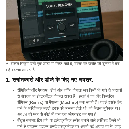
AI वोकल रिमूवर सिर्फ़ एक छोटा सा गैजेट नहीं है, बल्कि यह संगीत की दुनिया में कई
बड़े बदलाव ला रहा है:
1. संगीतकारों और डीजे के लिए नए अवसर:
रीमिक्सिंग और मैशअप:
डीजे और संगीत निर्माता अब किसी भी गाने से आसानी
से वोकल्स या इंस्ट्रुमेंटल निकाल सकते हैं। इससे वे नए और क्रिएटिव
रीमिक्स (Remix)
या
मैशअप (Mashup)
बना सकते हैं। पहले इसके लिए
गाने के ओरिजिनल मल्टी-ट्रैक की ज़रूरत होती थी, जो मिलना मुश्किल था।
अब AI की मदद से कोई भी गाना एक प्लेग्राउंड बन गया है।
बीट्स बनाना:
हिप-हॉप या इलेक्ट्रॉनिक संगीत बनाने वाले आर्टिस्ट किसी भी
गाने से वोकल्स हटाकर उसके इंस्ट्रुमेंटल पर अपनी नई आवाज़ें या रैप जोड़